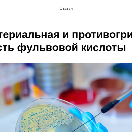
Статьи
териальная и противогр
сть фульвовой кислоты