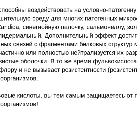
способны воздействовать на условно-патогенн
шительную среду для многих патогенных микро
andida, синегнойную палочку, сальмонеллу, зо
пидермальный. Дополнительный эффект достига
ных связей с фрагментами белковых структур 
 частично или полностью нейтрализуется их ра
зистые оболочки. В то же время фульвокислота 
лору и не вызывает резистентности (резистен
роорганизмов.
овые кислоты, вы тем самым защищаетесь от 
роорганизмов!