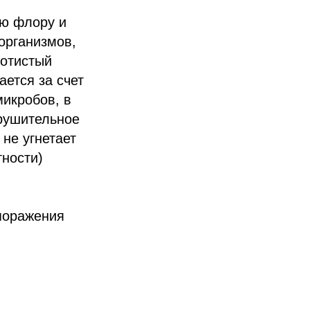
ую флору и
организмов,
лотистый
ется за счет
микробов, в
зрушительное
не угнетает
тности)
поражения