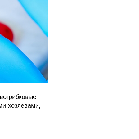
ивогрибковые
ами-хозяевами,