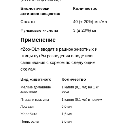
Биологически
Количество
активное вещество
Фолаты
40 (± 20%) мгк/мл
Фульвовые кислоты
3 (± 20%) мг
Применение
«Zoo-OL» вводят в рацион животных и
птицы путём разведения в воде или
смешивания с кормом по следующим
схемам:
Вид животного
Количество
Мелкие домашние
1 капля (0,1 мл) на 1 кг
животные
веса
Птицы и грызуны
1 капля (0,1 мл) в поилку
Лошади
6,0 мл
Жеребята
1,5 мл
Пони, ослы
3,0 мл