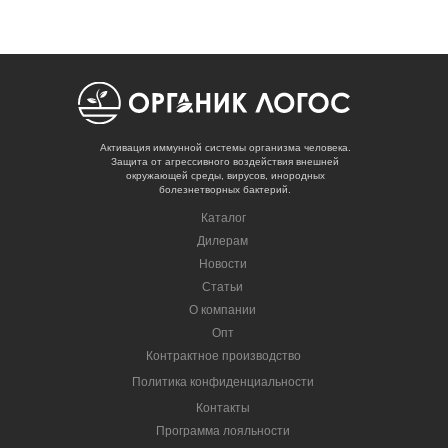
Активация иммунной системы организма человека.
Защита от агрессивного воздействия внешней
окружающей среды, вирусов, инородных
болезнетворных бактерий.
Каталог
Дилерам
Новости
Статьи
О компании
Опт
Контрактное производство
Политика конфиденциальности
Контакты
Программа лояльности