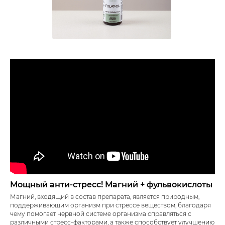
Мощный анти-стресс! Магний + фульвокислоты
Магний, входящий в состав препарата, является природным,
поддерживающим организм при стрессе веществом, благодаря
чему помогает нервной системе организма справляться с
различными стресс-факторами, а также способствует улучшению