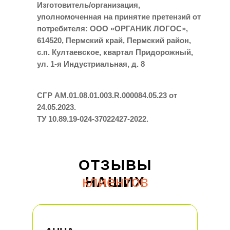
Изготовитель/организация,
уполномоченная на принятие претензий от
потребителя: ООО «ОРГАНИК ЛОГОС»,
614520, Пермский край, Пермский район,
с.п. Култаевское, квартал Придорожный,
ул. 1-я Индустриальная, д. 8
СГР АМ.01.08.01.003.R.000084.05.23 от
24.05.2023.
ТУ 10.89.19-024-37022427-2022.
ОТЗЫВЫ
клиентов
НАШИХ