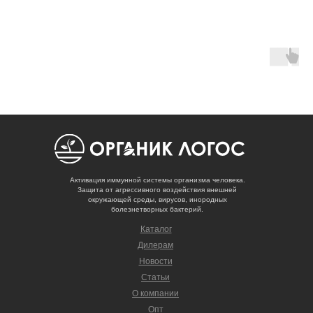
Активация иммунной системы организма человека.
Защита от агрессивного воздействия внешней
окружающей среды, вирусов, инородных
болезнетворных бактерий.
Каталог
Дилерам
Новости
Статьи
О компании
Опт