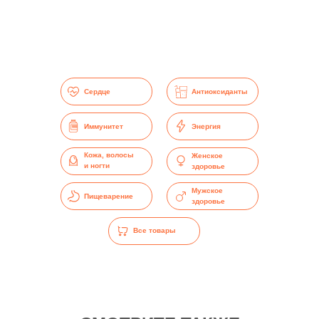
Сердце
Антиоксиданты
Энергия
Иммунитет
Кожа, волосы
Женское
и ногти
здоровье
Мужское
Пищеварение
здоровье
Все товары