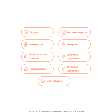
Сердце
Антиоксиданты
Энергия
Иммунитет
Кожа, волосы
Женское
и ногти
здоровье
Мужское
Пищеварение
здоровье
Все товары