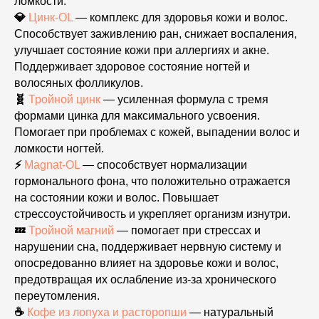
ломкости.
💎
Цинк-OL
— комплекс для здоровья кожи и волос.
Способствует заживлению ран, снижает воспаления,
улучшает состояние кожи при аллергиях и акне.
Поддерживает здоровое состояние ногтей и
волосяных фолликулов.
🧬
Тройной цинк
— усиленная формула с тремя
формами цинка для максимального усвоения.
Помогает при проблемах с кожей, выпадении волос и
ломкости ногтей.
⚡
Magnat-OL
— способствует нормализации
гормонального фона, что положительно отражается
на состоянии кожи и волос. Повышает
стрессоустойчивость и укрепляет организм изнутри.
💤
Тройной магний
— помогает при стрессах и
нарушении сна, поддерживает нервную систему и
опосредованно влияет на здоровье кожи и волос,
предотвращая их ослабление из-за хронического
переутомления.
☕
Кофе из лопуха и расторопши
— натуральный